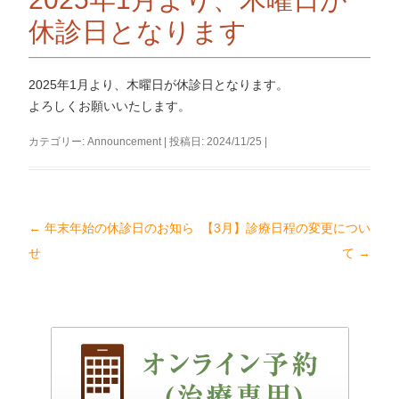
ツ
へ
休診日となります
ス
キ
ッ
2025年1月より、木曜日が休診日となります。
プ
よろしくお願いいたします。
カテゴリー:
Announcement
| 投稿日:
2024/11/25
|
←
年末年始の休診日のお知ら
【3月】診療日程の変更につい
投
せ
て
→
稿
ナ
ビ
ゲ
ー
シ